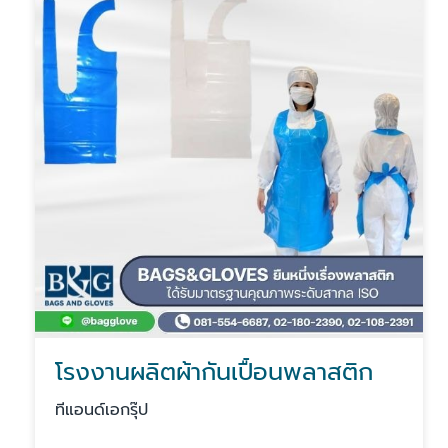
โรงงานผลิตผ้ากันเปื้อนพลาสติก
ทีแอนด์เอกรุ๊ป